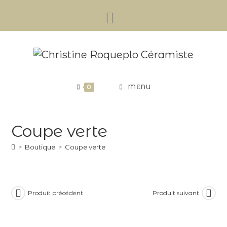
Skip
to
content
0
MENU
Coupe verte
>
Boutique
>
Coupe verte
Produit précédent
Produit suivant