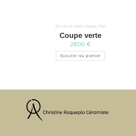
Art de la table
,
Coupe
,
Plat
Coupe verte
28,00
€
Ajouter au panier