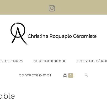
ES ET COURS
SUR COMMANDE
PASSION CÉR
TOGGLE
CONTACTEZ-MOI
0
WEBSITE
able
SEARCH